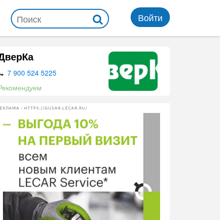
Войти
ДверКа
7 900 524 5225
Рекомендуем
ЕКЛАМА • HTTPS://GUSAR.LECAR.RU/