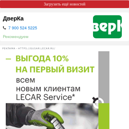
Загрузить ещё новостей
ДверКа
7 900 524 5225
Рекомендуем
РЕКЛАМА • HTTPS://GUSAR.LECAR.RU/